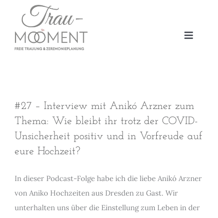
Zum
Inhalt
springen
Toggle
Navigat
FREIE TRAUUNGEN
FREIE TAUFEN
ZEREMONIEPLANUNGEN
#27 – Interview mit Anikó Arzner zum
WORKSHOP | EVENTS
Thema: Wie bleibt ihr trotz der COVID-
Unsicherheit positiv und in Vorfreude auf
ÜBER UNS
eure Hochzeit?
PODCAST | BLOG
KONTAKT
In dieser Podcast-Folge habe ich die liebe Anikó Arzner
von Aniko Hochzeiten aus Dresden zu Gast. Wir
unterhalten uns über die Einstellung zum Leben in der