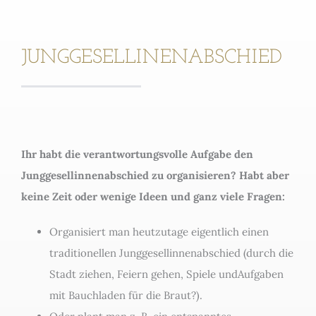
FREIE TAUFEN
ZEREMONIEPLANUNGEN
JUNGGESELLINENABSCHIED
WORKSHOP | EVENTS
ÜBER UNS
PODCAST | BLOG
KONTAKT
Ihr habt die verantwortungsvolle Aufgabe den
Junggesellinnenabschied zu organisieren? Habt aber
keine Zeit oder wenige Ideen und ganz viele Fragen:
Organisiert man heutzutage eigentlich einen
traditionellen Junggesellinnenabschied (durch die
Stadt ziehen, Feiern gehen, Spiele undAufgaben
mit Bauchladen für die Braut?).